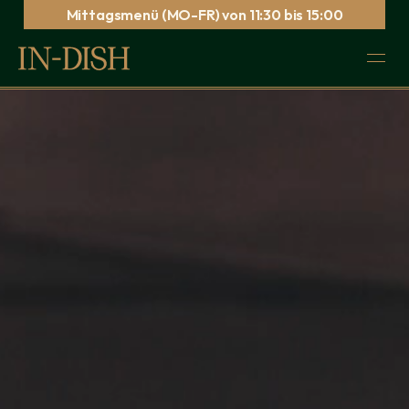
Mittagsmenü (MO-FR) von 11:30 bis 15:00