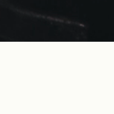
Wenn indisch, dann 
In-Dish. Das 
Establishment für die 
indische Küche im 1. 
Bezirk Wiens.