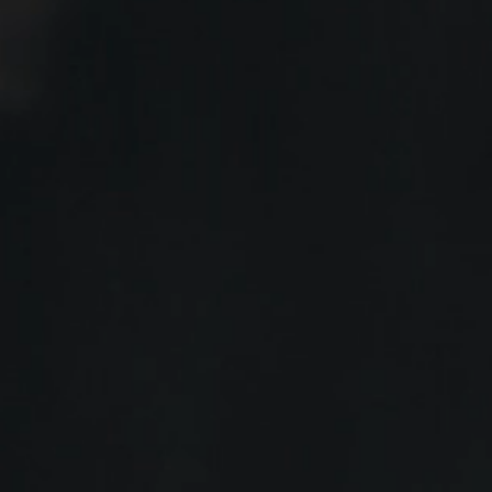
Herzlich
willkommen
im
In-Dish.